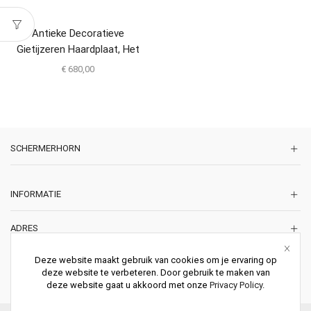
Antieke Decoratieve
Gietijzeren Haardplaat, Het
Temmen Van De Leeuw
€
680,00
SCHERMERHORN
INFORMATIE
ADRES
Korte Lakenstraat 22
Deze website maakt gebruik van cookies om je ervaring op
2011 ZD HAARLEM
deze website te verbeteren. Door gebruik te maken van
Nederland
deze website gaat u akkoord met onze
Privacy Policy
.