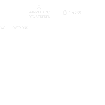
AANMELDEN /
€
0,00
0
REGISTREREN
UWS
OVER ONS