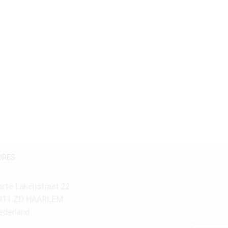
DRES
orte Lakenstraat 22
011 ZD HAARLEM
ederland