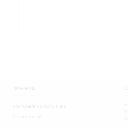
INFORMATIE
A
K
Voorwaarden & Conditions
2
Privacy Policy
N