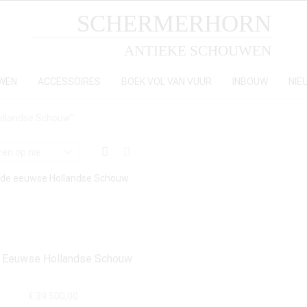
SCHERMERHORN
ANTIEKE SCHOUWEN
WEN
ACCESSOIRES
BOEK VOL VAN VUUR
INBOUW
NIE
ollandse Schouw”
 Eeuwse Hollandse Schouw
€
39.500,00