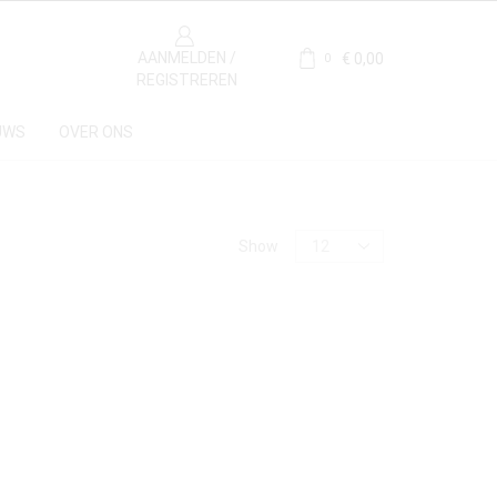
AANMELDEN /
€
0,00
0
REGISTREREN
UWS
OVER ONS
Materiaal
Producten
Show
per
pagina
Eikenhout
(1)
Marmer
(1)
Herkomst
Nederland
(1)