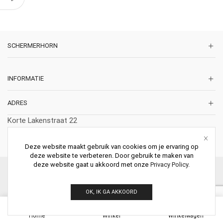
SCHERMERHORN
INFORMATIE
ADRES
Korte Lakenstraat 22
2011 ZD HAARLEM
Nederland
Deze website maakt gebruik van cookies om je ervaring op
deze website te verbeteren. Door gebruik te maken van
deze website gaat u akkoord met onze
Privacy Policy
.
© 2026 Schermerhorn Antieke Schouwen. All Rights Reserved.
OK, IK GA AKKOORD
0
Home
Winkel
Winkelwagen