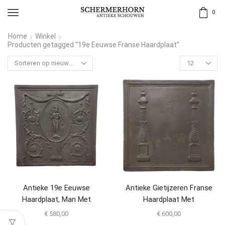
0
Home
Winkel
Producten getagged “19e Eeuwse Franse Haardplaat”
Antieke 19e Eeuwse
Antieke Gietijzeren Franse
Haardplaat, Man Met
Haardplaat Met
Werpspeer
Geprofileerde Pilaren
€
580,00
€
600,00