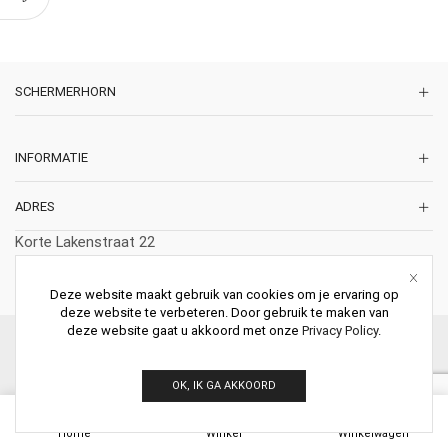
SCHERMERHORN
INFORMATIE
ADRES
Korte Lakenstraat 22
2011 ZD HAARLEM
Nederland
Deze website maakt gebruik van cookies om je ervaring op
deze website te verbeteren. Door gebruik te maken van
deze website gaat u akkoord met onze
Privacy Policy
.
© 2026 Schermerhorn Antieke Schouwen. All Rights Reserved.
OK, IK GA AKKOORD
0
Home
Winkel
Winkelwagen