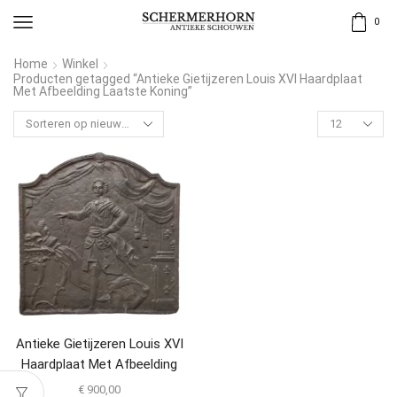
0
Home
Winkel
Producten getagged “Antieke Gietijzeren Louis XVI Haardplaat
Met Afbeelding Laatste Koning”
Antieke Gietijzeren Louis XVI
Haardplaat Met Afbeelding
Laatste Koning
€
900,00