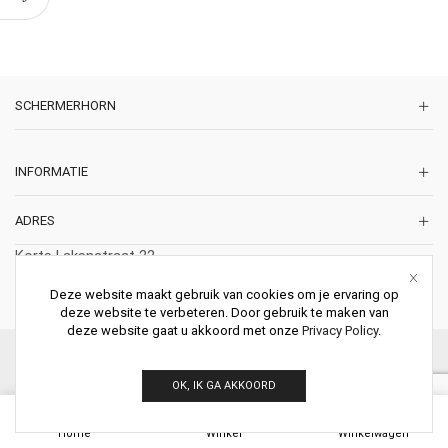
SCHERMERHORN
INFORMATIE
ADRES
Korte Lakenstraat 22
2011 ZD HAARLEM
Deze website maakt gebruik van cookies om je ervaring op
Nederland
deze website te verbeteren. Door gebruik te maken van
deze website gaat u akkoord met onze
Privacy Policy
.
© 2026 Schermerhorn Antieke Schouwen. All Rights Reserved.
OK, IK GA AKKOORD
0
Home
Winkel
Winkelwagen