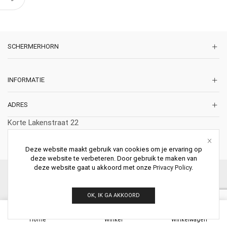
SCHERMERHORN
INFORMATIE
ADRES
Korte Lakenstraat 22
2011 ZD HAARLEM
Nederland
Deze website maakt gebruik van cookies om je ervaring op
deze website te verbeteren. Door gebruik te maken van
deze website gaat u akkoord met onze
Privacy Policy
.
© 2026 Schermerhorn Antieke Schouwen. All Rights Reserved.
OK, IK GA AKKOORD
0
Home
Winkel
Winkelwagen