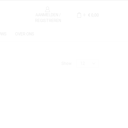
AANMELDEN /
€
0,00
0
REGISTREREN
UWS
OVER ONS
Categorie
Show
Antieke Haardplaten
(1)
Materiaal
Gietijzer
(1)