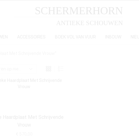
SCHERMERHORN
ANTIEKE SCHOUWEN
WEN
ACCESSOIRES
BOEK VOL VAN VUUR
INBOUW
NIE
laat Met Schrijvende Vrouw”
e Haardplaat Met Schrijvende
Vrouw
€
570,00