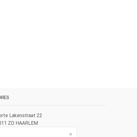
DRES
orte Lakenstraat 22
011 ZD HAARLEM
ederland