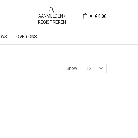
AANMELDEN /
€
0,00
0
REGISTREREN
UWS
OVER ONS
Show