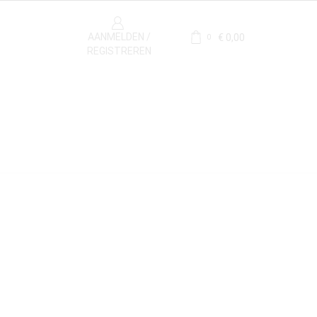
AANMELDEN /
€
0,00
0
REGISTREREN
Materiaal
Kalksteen
(1)