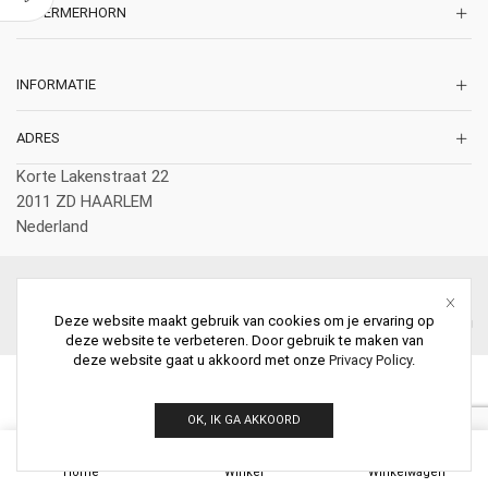
SCHERMERHORN
INFORMATIE
ADRES
Korte Lakenstraat 22
2011 ZD HAARLEM
Nederland
© 2026 Schermerhorn Antieke Schouwen. All Rights Reserved.
Deze website maakt gebruik van cookies om je ervaring op
deze website te verbeteren. Door gebruik te maken van
deze website gaat u akkoord met onze
Privacy Policy
.
OK, IK GA AKKOORD
0
Home
Winkel
Winkelwagen