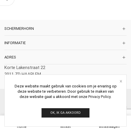
SCHERMERHORN
INFORMATIE
ADRES
Korte Lakenstraat 22
2011 ZD HAARLEM
Nederland
Deze website maakt gebruik van cookies om je ervaring op
deze website te verbeteren. Door gebruik te maken van
deze website gaat u akkoord met onze
Privacy Policy
.
© 2026 Schermerhorn Antieke Schouwen. All Rights Reserved.
OK, IK GA AKKOORD
0
Home
Winkel
Winkelwagen