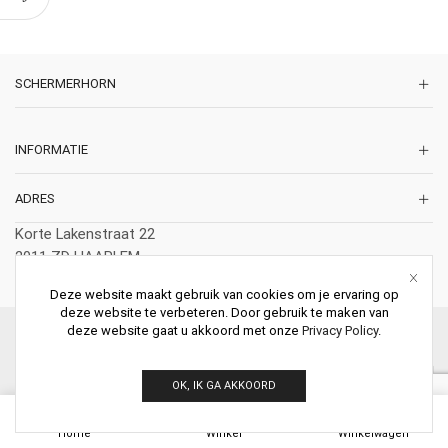
SCHERMERHORN
INFORMATIE
ADRES
Korte Lakenstraat 22
2011 ZD HAARLEM
Nederland
Deze website maakt gebruik van cookies om je ervaring op
deze website te verbeteren. Door gebruik te maken van
deze website gaat u akkoord met onze
Privacy Policy
.
© 2026 Schermerhorn Antieke Schouwen. All Rights Reserved.
OK, IK GA AKKOORD
0
Home
Winkel
Winkelwagen