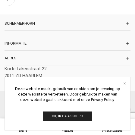
SCHERMERHORN
INFORMATIE
ADRES
Korte Lakenstraat 22
2011 ZD HAARLEM
Nederland
Deze website maakt gebruik van cookies om je ervaring op
deze website te verbeteren. Door gebruik te maken van
© 2026 Schermerhorn Antieke Schouwen. All Rights Reserved.
deze website gaat u akkoord met onze
Privacy Policy
.
OK, IK GA AKKOORD
0
Home
Winkel
Winkelwagen