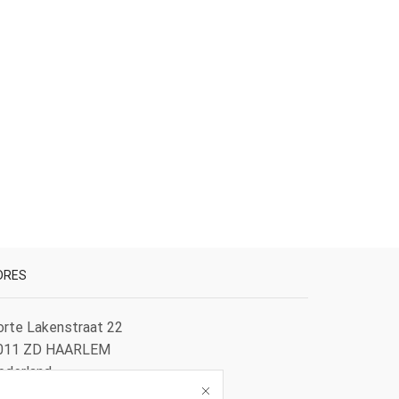
DRES
orte Lakenstraat 22
011 ZD HAARLEM
ederland