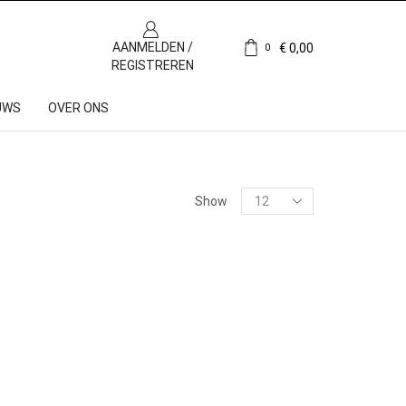
AANMELDEN /
€
0,00
0
REGISTREREN
UWS
OVER ONS
Show