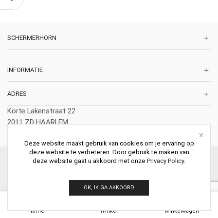
SCHERMERHORN
INFORMATIE
ADRES
Korte Lakenstraat 22
2011 ZD HAARLEM
Nederland
Deze website maakt gebruik van cookies om je ervaring op
deze website te verbeteren. Door gebruik te maken van
© 2026 Schermerhorn Antieke Schouwen. All Rights Reserved.
deze website gaat u akkoord met onze
Privacy Policy
.
OK, IK GA AKKOORD
0
Home
Winkel
Winkelwagen