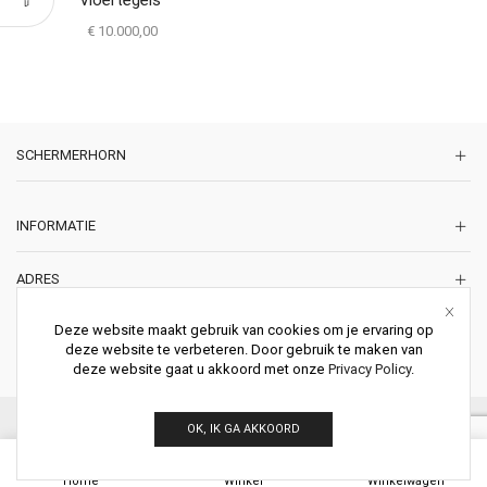
€
10.000,00
SCHERMERHORN
INFORMATIE
ADRES
Korte Lakenstraat 22
Deze website maakt gebruik van cookies om je ervaring op
2011 ZD HAARLEM
deze website te verbeteren. Door gebruik te maken van
Nederland
deze website gaat u akkoord met onze
Privacy Policy
.
© 2026 Schermerhorn Antieke Schouwen. All Rights Reserved.
OK, IK GA AKKOORD
0
Home
Winkel
Winkelwagen