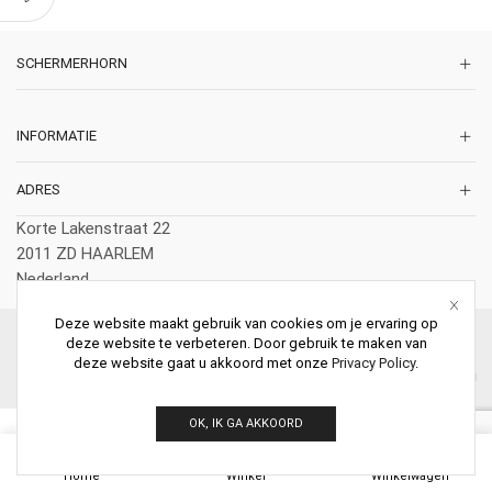
SCHERMERHORN
INFORMATIE
ADRES
Korte Lakenstraat 22
2011 ZD HAARLEM
Nederland
Deze website maakt gebruik van cookies om je ervaring op
© 2026 Schermerhorn Antieke Schouwen. All Rights Reserved.
deze website te verbeteren. Door gebruik te maken van
deze website gaat u akkoord met onze
Privacy Policy
.
OK, IK GA AKKOORD
0
Home
Winkel
Winkelwagen