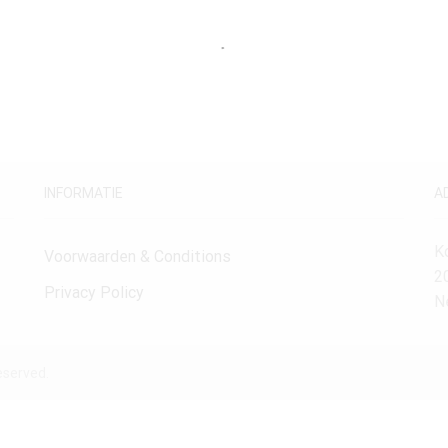
INFORMATIE
A
K
Voorwaarden & Conditions
2
Privacy Policy
N
eserved.