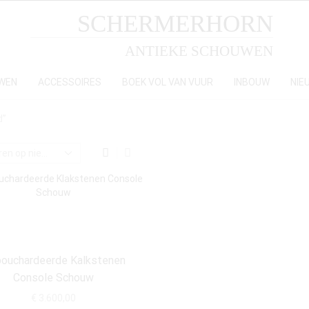
SCHERMERHORN
ANTIEKE SCHOUWEN
WEN
ACCESSOIRES
BOEK VOL VAN VUUR
INBOUW
NIE
d”
ouchardeerde Kalkstenen
Console Schouw
€
3.600,00