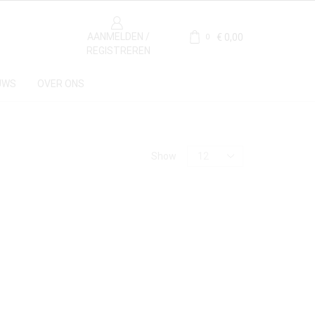
AANMELDEN /
€
0,00
0
REGISTREREN
UWS
OVER ONS
Materiaal
Show
Kalksteen
(1)
Herkomst
Frankrijk
(1)