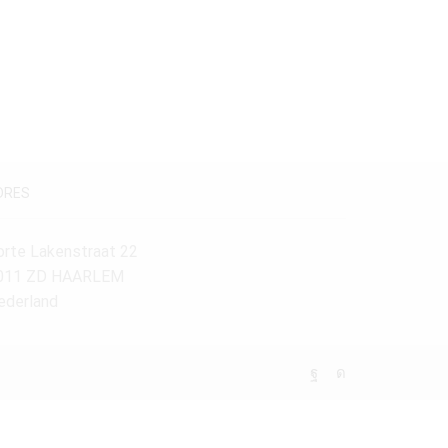
Maatvoering
140-160 cm.
(1)
DRES
orte Lakenstraat 22
011 ZD HAARLEM
ederland