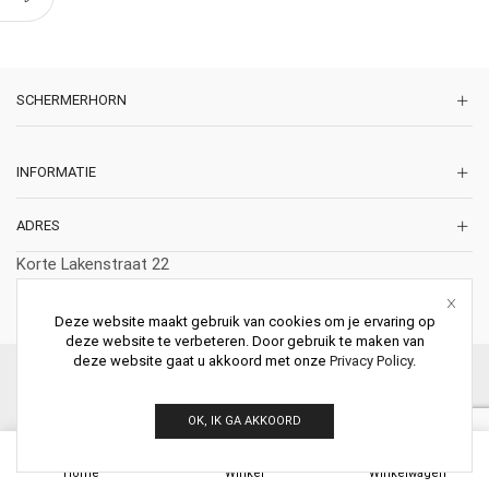
SCHERMERHORN
INFORMATIE
ADRES
Korte Lakenstraat 22
2011 ZD HAARLEM
Nederland
Deze website maakt gebruik van cookies om je ervaring op
deze website te verbeteren. Door gebruik te maken van
deze website gaat u akkoord met onze
Privacy Policy
.
© 2026 Schermerhorn Antieke Schouwen. All Rights Reserved.
OK, IK GA AKKOORD
0
Home
Winkel
Winkelwagen