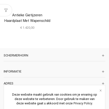
Antieke Gietijzeren
Haardplaat Met Wapenschild
Uit 1603
€
1.420,00
SCHERMERHORN
INFORMATIE
ADRES
Korte Lakenstraat 22
Deze website maakt gebruik van cookies om je ervaring op
2011 ZD HAARLEM
deze website te verbeteren. Door gebruik te maken van
Nederland
deze website gaat u akkoord met onze
Privacy Policy
.