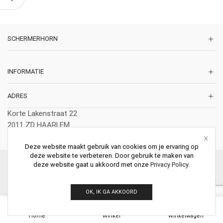
SCHERMERHORN
INFORMATIE
ADRES
Korte Lakenstraat 22
2011 ZD HAARLEM
Nederland
Deze website maakt gebruik van cookies om je ervaring op
deze website te verbeteren. Door gebruik te maken van
© 2026 Schermerhorn Antieke Schouwen. All Rights Reserved.
deze website gaat u akkoord met onze
Privacy Policy
.
OK, IK GA AKKOORD
0
Home
Winkel
Winkelwagen