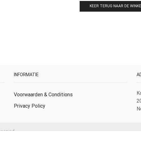
KEER TERUG NAAR DE WINK
INFORMATIE
A
K
Voorwaarden & Conditions
2
Privacy Policy
N
eserved.