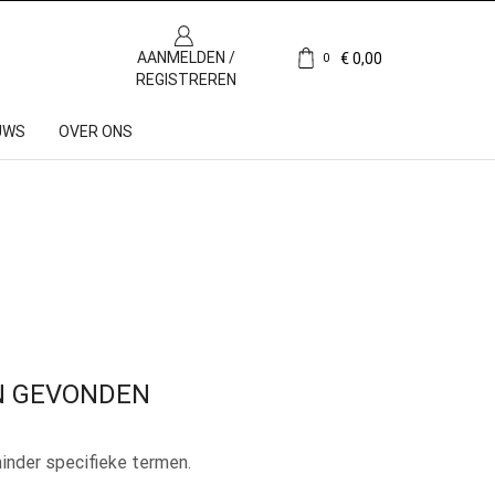
AANMELDEN /
€
0,00
0
REGISTREREN
UWS
OVER ONS
N GEVONDEN
inder specifieke termen.