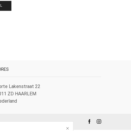
EL
DRES
orte Lakenstraat 22
011 ZD HAARLEM
ederland