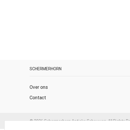
SCHERMERHORN
Over ons
Contact
© 2026 Schermerhorn Antieke Schouwen. All Rights R