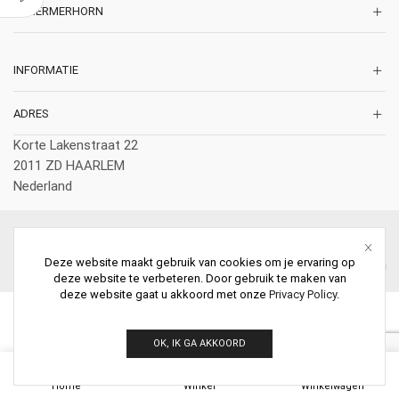
SCHERMERHORN
INFORMATIE
ADRES
Korte Lakenstraat 22
2011 ZD HAARLEM
Nederland
© 2026 Schermerhorn Antieke Schouwen. All Rights Reserved.
Deze website maakt gebruik van cookies om je ervaring op
deze website te verbeteren. Door gebruik te maken van
deze website gaat u akkoord met onze
Privacy Policy
.
OK, IK GA AKKOORD
0
Home
Winkel
Winkelwagen