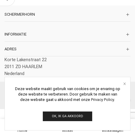
SCHERMERHORN
INFORMATIE
ADRES
Korte Lakenstraat 22
2011 ZD HAARLEM
Nederland
Deze website maakt gebruik van cookies om je ervaring op
© 2026 Schermerhorn Antieke Schouwen. All Rights Reserved.
deze website te verbeteren. Door gebruik te maken van
deze website gaat u akkoord met onze
Privacy Policy
.
OK, IK GA AKKOORD
0
Home
Winkel
Winkelwagen