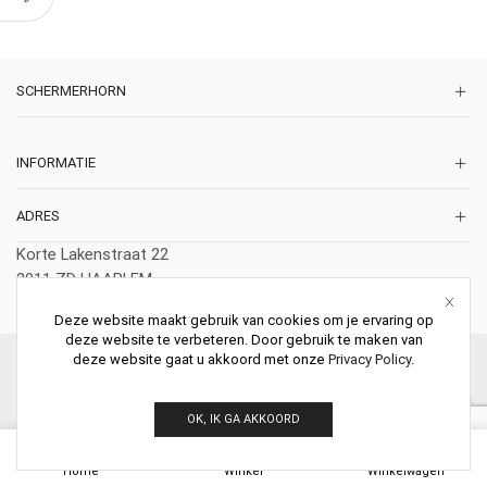
SCHERMERHORN
INFORMATIE
ADRES
Korte Lakenstraat 22
2011 ZD HAARLEM
Nederland
Deze website maakt gebruik van cookies om je ervaring op
deze website te verbeteren. Door gebruik te maken van
deze website gaat u akkoord met onze
Privacy Policy
.
© 2026 Schermerhorn Antieke Schouwen. All Rights Reserved.
OK, IK GA AKKOORD
0
Home
Winkel
Winkelwagen