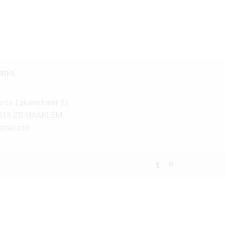
DRES
orte Lakenstraat 22
011 ZD HAARLEM
ederland