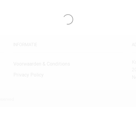
INFORMATIE
A
K
Voorwaarden & Conditions
2
Privacy Policy
N
eserved.