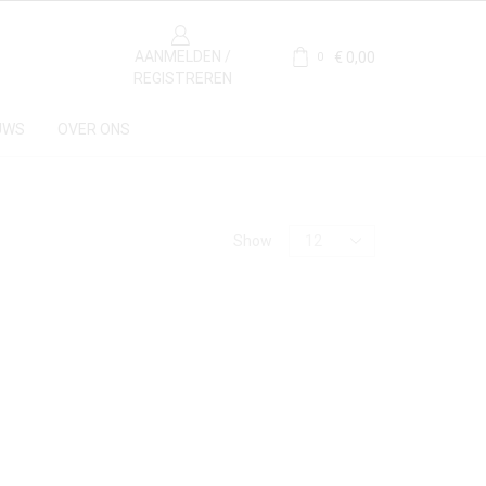
AANMELDEN /
€
0,00
0
REGISTREREN
UWS
OVER ONS
Show