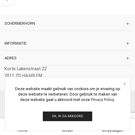
SCHERMERHORN
INFORMATIE
ADRES
Korte Lakenstraat 22
2011 ZD HAARLEM
Nederland
Deze website maakt gebruik van cookies om je ervaring op
deze website te verbeteren. Door gebruik te maken van
© 2026 Schermerhorn Antieke Schouwen. All Rights Reserved.
deze website gaat u akkoord met onze
Privacy Policy
.
OK, IK GA AKKOORD
0
Home
Winkel
Winkelwagen