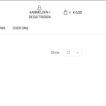
AANMELDEN /
€
0,00
0
REGISTREREN
UWS
OVER ONS
Show