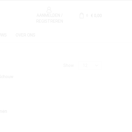
AANMELDEN /
€
0,00
0
REGISTREREN
UWS
OVER ONS
Price
Show
Materiaal
enen
Kalksteen
(2)