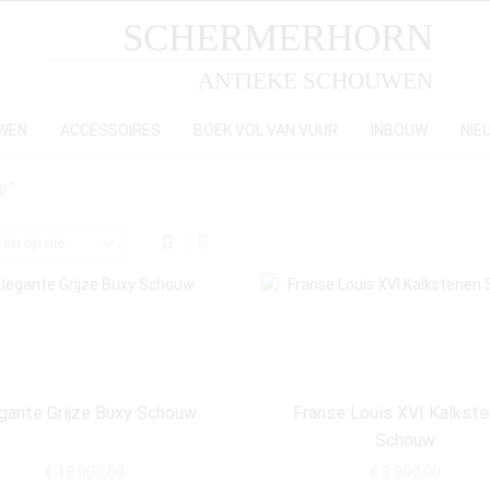
SCHERMERHORN
ANTIEKE SCHOUWEN
WEN
ACCESSOIRES
BOEK VOL VAN VUUR
INBOUW
NIE
p.”
gante Grijze Buxy Schouw
Franse Louis XVI Kalkst
Schouw
€
18.900,00
€
3.800,00