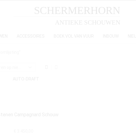
SCHERMERHORN
ANTIEKE SCHOUWEN
WEN
ACCESSOIRES
BOEK VOL VAN VUUR
INBOUW
NIE
omlijsting”
stenen Campagnard Schouw
€
3.450,00