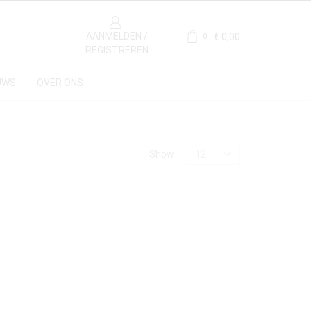
AANMELDEN /
€
0,00
0
REGISTREREN
UWS
OVER ONS
Materiaal
Show
Kalksteen
(1)
Herkomst
Frankrijk
(1)