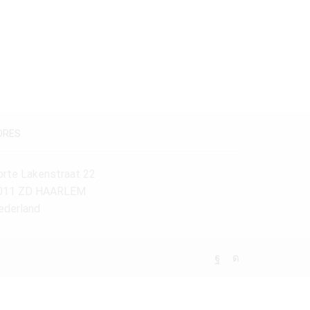
Maatvoering
120-140 cm.
(1)
DRES
orte Lakenstraat 22
011 ZD HAARLEM
ederland