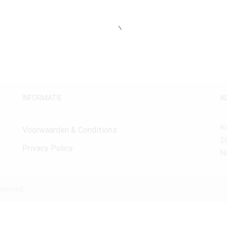
INFORMATIE
A
K
Voorwaarden & Conditions
2
Privacy Policy
N
eserved.