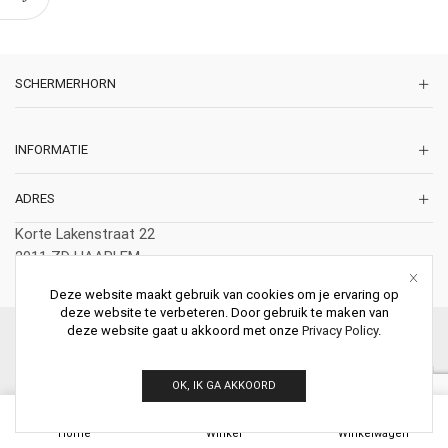
SCHERMERHORN
INFORMATIE
ADRES
Korte Lakenstraat 22
2011 ZD HAARLEM
Nederland
Deze website maakt gebruik van cookies om je ervaring op
deze website te verbeteren. Door gebruik te maken van
deze website gaat u akkoord met onze
Privacy Policy
.
© 2026 Schermerhorn Antieke Schouwen. All Rights Reserved.
OK, IK GA AKKOORD
0
Home
Winkel
Winkelwagen