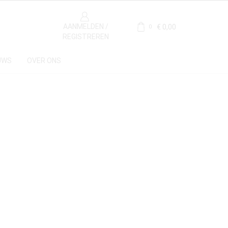
AANMELDEN /
€
0,00
0
REGISTREREN
UWS
OVER ONS
Materiaal
Kalksteen
(1)
Herkomst
Frankrijk
(1)