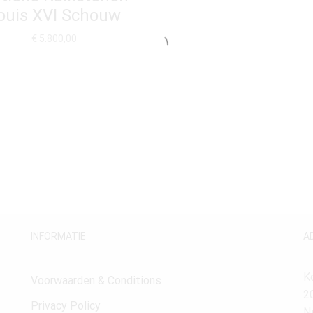
ouis XVI Schouw
€
5.800,00
INFORMATIE
A
K
Voorwaarden & Conditions
2
Privacy Policy
N