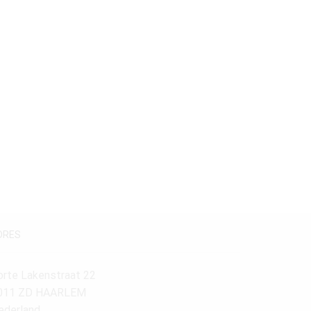
Stijlperiode
Louis XVI
(1)
Maatvoering
140-160 cm.
(1)
DRES
orte Lakenstraat 22
011 ZD HAARLEM
ederland