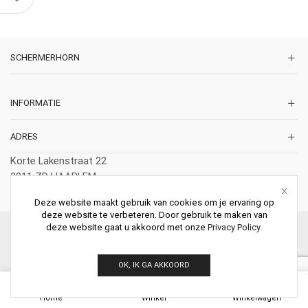
SCHERMERHORN
INFORMATIE
ADRES
Korte Lakenstraat 22
2011 ZD HAARLEM
Nederland
Deze website maakt gebruik van cookies om je ervaring op
deze website te verbeteren. Door gebruik te maken van
deze website gaat u akkoord met onze
Privacy Policy
.
© 2026 Schermerhorn Antieke Schouwen. All Rights Reserved.
OK, IK GA AKKOORD
0
Home
Winkel
Winkelwagen