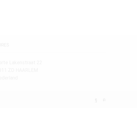
DRES
orte Lakenstraat 22
011 ZD HAARLEM
ederland