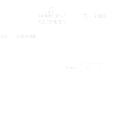
AANMELDEN /
€
0,00
0
REGISTREREN
UWS
OVER ONS
Show