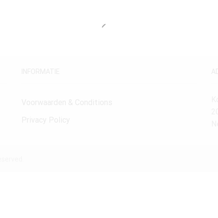
INFORMATIE
A
K
Voorwaarden & Conditions
2
Privacy Policy
N
eserved.