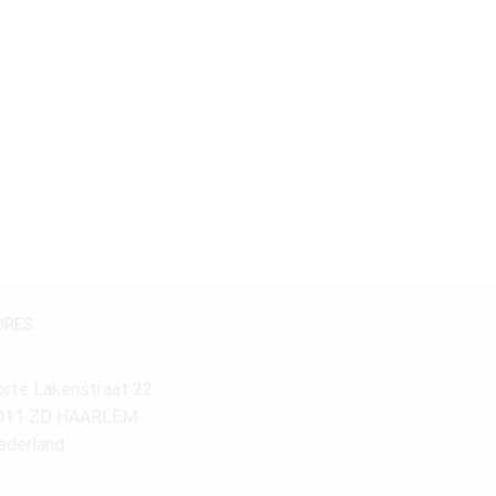
19e Eeuw
(1)
Maatvoering
160-180 cm.
(1)
DRES
orte Lakenstraat 22
011 ZD HAARLEM
ederland