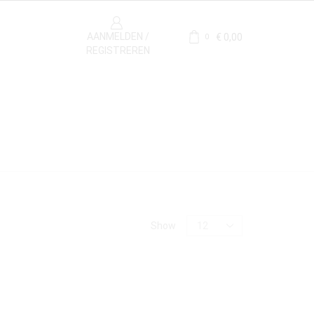
AANMELDEN /
€
0,00
0
REGISTREREN
Materiaal
Show
Statuario
(1)
Stijlperiode