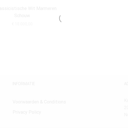
assicistische Wit Marmeren
Schouw
€
18.000,00
INFORMATIE
A
K
Voorwaarden & Conditions
2
Privacy Policy
N