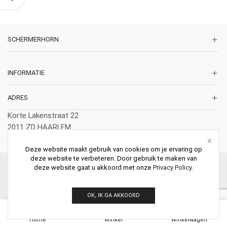
SCHERMERHORN
INFORMATIE
ADRES
Korte Lakenstraat 22
2011 ZD HAARLEM
Nederland
Deze website maakt gebruik van cookies om je ervaring op
deze website te verbeteren. Door gebruik te maken van
© 2026 Schermerhorn Antieke Schouwen. All Rights Reserved.
deze website gaat u akkoord met onze
Privacy Policy
.
OK, IK GA AKKOORD
0
Home
Winkel
Winkelwagen