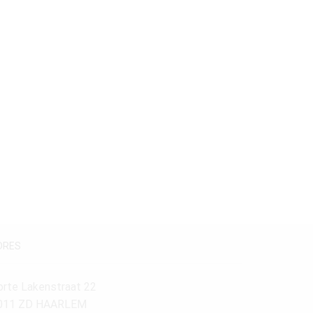
Stijlperiode
19e Eeuw
(1)
Louis XV
(1)
Maatvoering
140-160 cm.
(1)
DRES
orte Lakenstraat 22
011 ZD HAARLEM