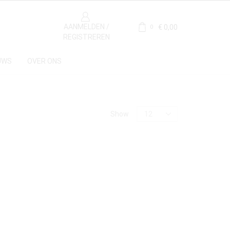
AANMELDEN /
€
0,00
0
REGISTREREN
UWS
OVER ONS
Materiaal
Show
Marmer
(1)
Herkomst
Italie
(1)