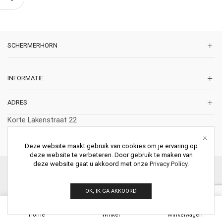
SCHERMERHORN
INFORMATIE
ADRES
Korte Lakenstraat 22
2011 ZD HAARLEM
Nederland
Deze website maakt gebruik van cookies om je ervaring op
deze website te verbeteren. Door gebruik te maken van
deze website gaat u akkoord met onze
Privacy Policy
.
© 2026 Schermerhorn Antieke Schouwen. All Rights Reserved.
OK, IK GA AKKOORD
0
Home
Winkel
Winkelwagen