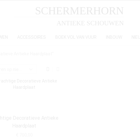
SCHERMERHORN
ANTIEKE SCHOUWEN
WEN
ACCESSOIRES
BOEK VOL VAN VUUR
INBOUW
NIE
atieve Antieke Haardplaat”
htige Decoratieve Antieke
Haardplaat
€
700,00