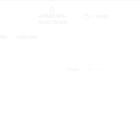
AANMELDEN /
€
0,00
0
REGISTREREN
UWS
OVER ONS
Categorie
Show
Antieke Haardplaten
(1)
Materiaal
Gietijzer
(1)