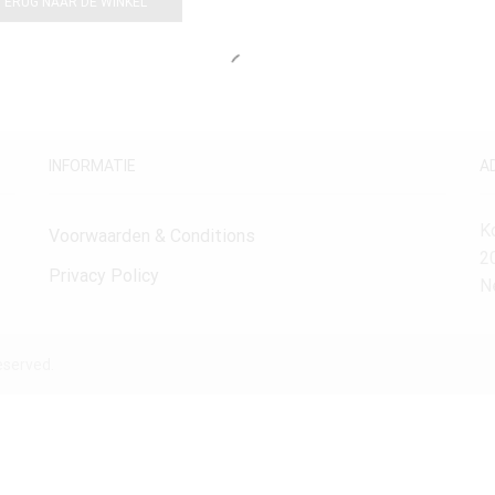
TERUG NAAR DE WINKEL
INFORMATIE
A
K
Voorwaarden & Conditions
2
Privacy Policy
N
eserved.