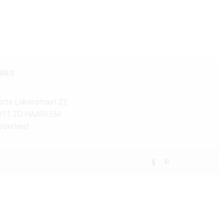
DRES
orte Lakenstraat 22
011 ZD HAARLEM
ederland