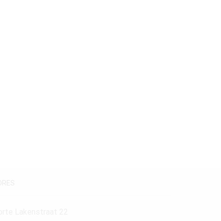
Stijlperiode
19e Eeuw
(1)
Maatvoering
180-200 cm.
(1)
DRES
orte Lakenstraat 22