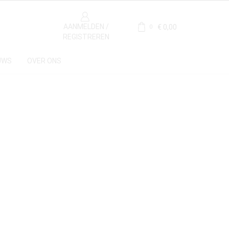
AANMELDEN /
€
0,00
0
REGISTREREN
UWS
OVER ONS
Materiaal
Kalksteen
(1)
Herkomst
Bourgogne, Frankrijk
(1)
Frankrijk
(1)