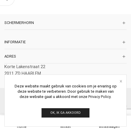
SCHERMERHORN
INFORMATIE
ADRES
Korte Lakenstraat 22
2011 ZD HAARLEM
Nederland
Deze website maakt gebruik van cookies om je ervaring op
deze website te verbeteren. Door gebruik te maken van
© 2026 Schermerhorn Antieke Schouwen. All Rights Reserved.
deze website gaat u akkoord met onze
Privacy Policy
.
OK, IK GA AKKOORD
0
Home
Winkel
Winkelwagen