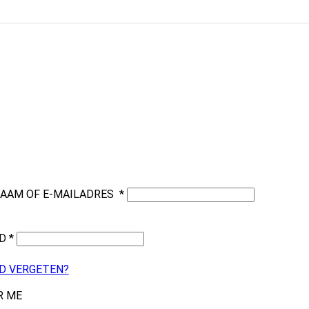
NAAM OF E-MAILADRES
*
RD
*
 VERGETEN?
R ME