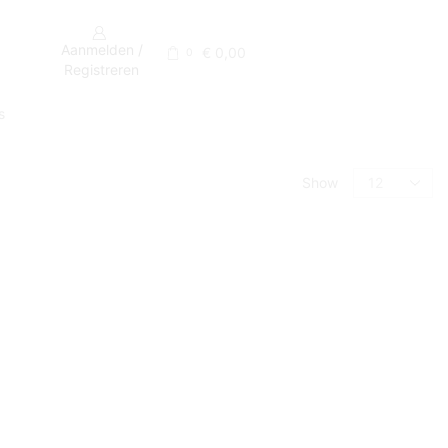
Aanmelden /
€
0,00
0
Registreren
s
CATEGORIE
Show
Diverse Accesoires
(1)
BREEDTE
90 cm. >
(1)