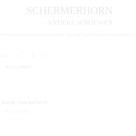
SCHERMERHORN
ANTIEKE SCHOUWEN
Home
Schouwen
Accessoires
Boek Vol van Vuur
Inbouw
Nieuws
Over on
 Antiek Haardscherm
€
1.200,00