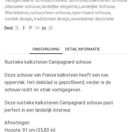
handgemaakte schouw
,
interieur decoratie
,
Kalkstenen Schouw
,
klassieke schouw
,
landelijke elegantie
,
Landelijke Schouw
,
Mantelpiece
,
natuursteen schouw
,
open haard schouw
,
rustiek design
,
traditioneel design
,
woonkamer decoratie
Deel:
OMSCHRIJVING
DETAIL INFORMATIE
Rustieke kalkstenen Campagnard schouw.
Deze schouw van Franse kalksteen heeft een ruw
oppervlak. Het dekblad is geprofileerd, verder is de
schouw recht en strak vormgegeven.
Deze rustieke kalkstenen Campagnard schouw past
perfect in een landelijk interieur.
Afmetingen:
Hoogte: 91 cm (35,83 in)