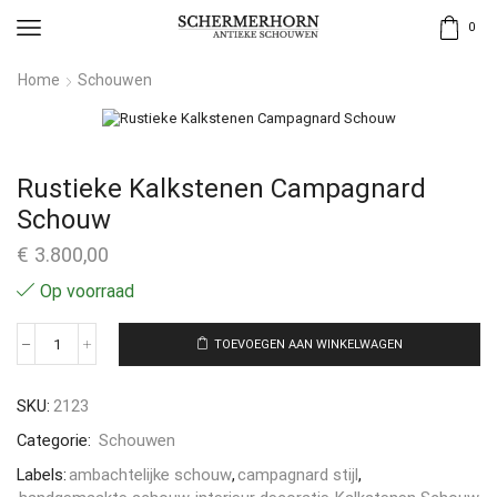
0
Home
Schouwen
Rustieke Kalkstenen Campagnard
Schouw
€
3.800,00
Op voorraad
TOEVOEGEN AAN WINKELWAGEN
SKU:
2123
Categorie:
Schouwen
Labels:
ambachtelijke schouw
,
campagnard stijl
,