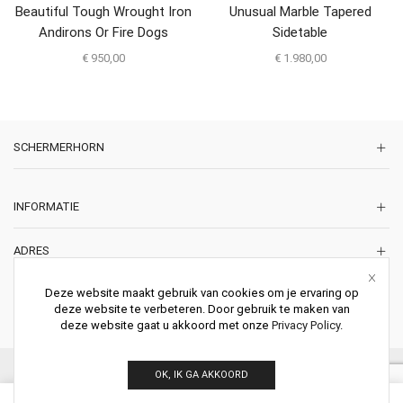
Beautiful Tough Wrought Iron
Unusual Marble Tapered
Andirons Or Fire Dogs
Sidetable
€
950,00
€
1.980,00
SCHERMERHORN
INFORMATIE
ADRES
Korte Lakenstraat 22
Deze website maakt gebruik van cookies om je ervaring op
2011 ZD HAARLEM
deze website te verbeteren. Door gebruik te maken van
Nederland
deze website gaat u akkoord met onze
Privacy Policy
.
© 2026 Schermerhorn Antieke Schouwen. All Rights Reserved.
OK, IK GA AKKOORD
0