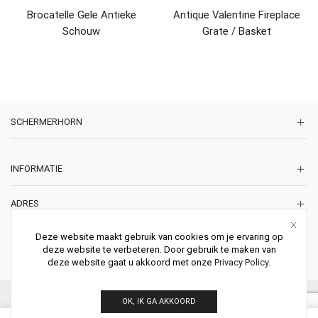
Brocatelle Gele Antieke
Antique Valentine Fireplace
Schouw
Grate / Basket
SCHERMERHORN
INFORMATIE
ADRES
Korte Lakenstraat 22
Deze website maakt gebruik van cookies om je ervaring op
2011 ZD HAARLEM
deze website te verbeteren. Door gebruik te maken van
Nederland
deze website gaat u akkoord met onze
Privacy Policy
.
© 2026 Schermerhorn Antieke Schouwen. All Rights Reserved.
OK, IK GA AKKOORD
0