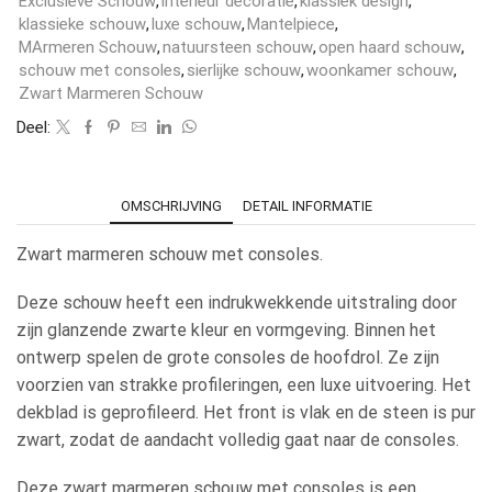
Exclusieve Schouw
,
interieur decoratie
,
klassiek design
,
klassieke schouw
,
luxe schouw
,
Mantelpiece
,
MArmeren Schouw
,
natuursteen schouw
,
open haard schouw
,
schouw met consoles
,
sierlijke schouw
,
woonkamer schouw
,
Zwart Marmeren Schouw
Deel:
OMSCHRIJVING
DETAIL INFORMATIE
Zwart marmeren schouw met consoles.
Deze schouw heeft een indrukwekkende uitstraling door
zijn glanzende zwarte kleur en vormgeving. Binnen het
ontwerp spelen de grote consoles de hoofdrol. Ze zijn
voorzien van strakke profileringen, een luxe uitvoering. Het
dekblad is geprofileerd. Het front is vlak en de steen is pur
zwart, zodat de aandacht volledig gaat naar de consoles.
Deze zwart marmeren schouw met consoles is een