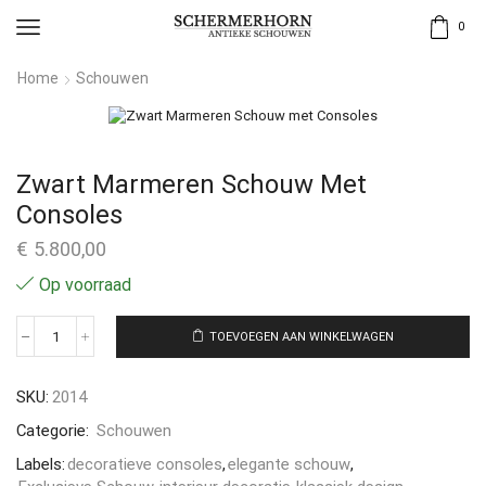
0
Home
Schouwen
Zwart Marmeren Schouw Met
Consoles
€
5.800,00
Op voorraad
TOEVOEGEN AAN WINKELWAGEN
SKU:
2014
Categorie:
Schouwen
Labels:
decoratieve consoles
,
elegante schouw
,