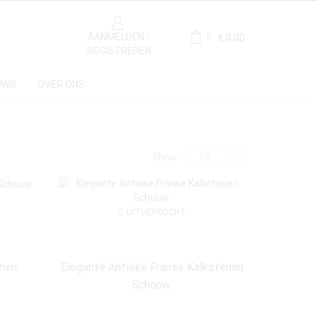
AANMELDEN /
€
0,00
0
REGISTREREN
UWS
OVER ONS
Price
Show
UITVERKOCHT
Materiaal
enen
Elegante Antieke Franse Kalkstenen
Schouw.
Kalksteen
(19)