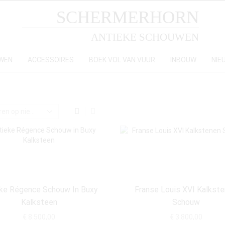
SCHERMERHORN
ANTIEKE SCHOUWEN
WEN
ACCESSOIRES
BOEK VOL VAN VUUR
INBOUW
NIE
ke Régence Schouw In Buxy
Franse Louis XVI Kalkst
Kalksteen
Schouw
€
8.500,00
€
3.800,00