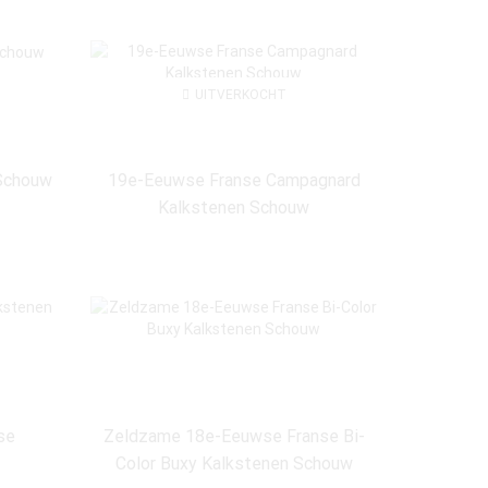
Herkomst
Frankrijk
(18)
UITVERKOCHT
Stijlperiode
 Schouw
19e-Eeuwse Franse Campagnard
Kalkstenen Schouw
18e Eeuw
(9)
19e Eeuw
(10)
Louis XIV
(1)
Louis XV
(8)
Louis XVI
(5)
Régence
(1)
se
Zeldzame 18e-Eeuwse Franse Bi-
Color Buxy Kalkstenen Schouw