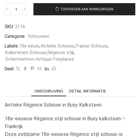
TOEVOEGEN AAN WINKELWAGEN
SKU:
2116
Categorie:
Schouwen
Labels:
18e eeuw
,
Antieke Schouw
,
Franse Schouw
,
Kalkstenen Schouw
,
Régence stijl
,
Schermerhorn Antique Fireplaces
Deel:
OMSCHRIJVING
DETAIL INFORMATIE
Antieke Régence Schouw in Buxy Kalksteen.
18e-eeuwse Régence stijl schouw in Buxy kalksteen –
Frankrijk.
Deze zeldzame 18e-eeuwse Régence stijl schouw is