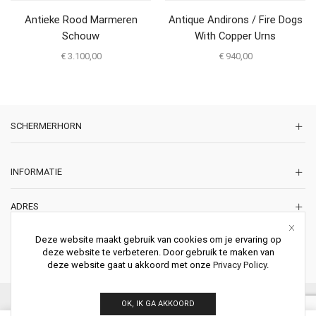
Antieke Rood Marmeren
Antique Andirons / Fire Dogs
Schouw
With Copper Urns
€
3.100,00
€
940,00
SCHERMERHORN
INFORMATIE
ADRES
Korte Lakenstraat 22
Deze website maakt gebruik van cookies om je ervaring op
2011 ZD HAARLEM
deze website te verbeteren. Door gebruik te maken van
Nederland
deze website gaat u akkoord met onze
Privacy Policy
.
© 2026 Schermerhorn Antieke Schouwen. All Rights Reserved.
OK, IK GA AKKOORD